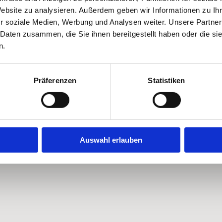
Home
Website zu analysieren. Außerdem geben wir Informationen zu I
r soziale Medien, Werbung und Analysen weiter. Unsere Partner
Unsere Leistungen
 Daten zusammen, die Sie ihnen bereitgestellt haben oder die s
Öffnungszeiten
n.
Kontakt
Impressum
Präferenzen
Statistiken
Auswahl erlauben