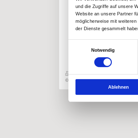
und die Zugriffe auf unsere 
Teilen
Website an unsere Partner fü
möglicherweise mit weiteren
der Dienste gesammelt habe
Einwilligungsauswahl
Notwendig
Druckversion
|
Sitemap
© Kfz-Werkstatt Buss - BUSS GmbH
Ablehnen